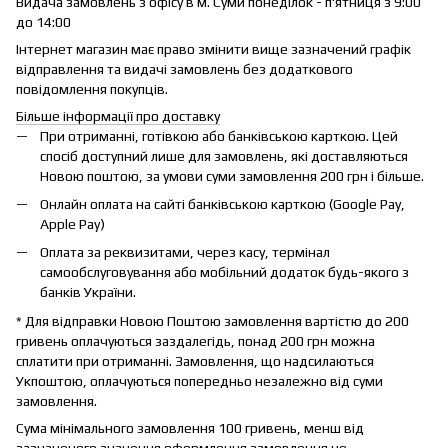
Видача замовлень з офісу в м. Суми понеділок - п'ятниця з 9:00
до 14:00
Інтернет магазин має право змінити вище зазначений графік
відправлення та видачі замовлень без додаткового
повідомлення покупців.
Більше інформації про доставку
При отриманні, готівкою або банківською карткою. Цей
спосіб доступний лише для замовлень, які доставляються
Новою поштою, за умови суми замовлення 200 грн і більше.
Онлайн оплата на сайті банківською карткою (Google Pay,
Apple Pay)
Оплата за реквизитами, через касу, термінал
самообслуговування або мобільний додаток будь-якого з
банків України.
* Для відправки Новою Поштою замовлення вартістю до 200
гривень оплачуються заздалегідь, понад 200 грн можна
сплатити при отриманні. Замовлення, що надсилаються
Укпоштою, оплачуються попередньо незалежно від суми
замовлення.
Сума мінімального замовлення 100 гривень, менш від
зазначеного значення оформлення замовлення не