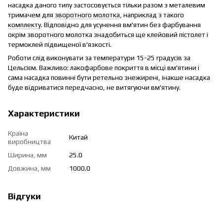
насадка даного типу застосовується тільки разом з металевим
тримачем для
зворотного молотка
, наприклад з такого
комплекту
. Відповідно для усунення вм'ятин без фарбування
окрім зворотного молотка знадобиться ще клейовий пістолет і
термоклей підвищеної в'язкості.
Роботи слід виконувати за температури 15-25 градусів за
Цельсієм. Важливо: лакофарбове покриття в місці вм'ятини і
сама насадка повинні бути ретельно знежирені, інакше насадка
буде відриватися передчасно, не витягуючи вм'ятину.
Характеристики
Країна
Китай
виробництва
Ширина, мм
25.0
Довжина, мм
1000.0
Відгуки