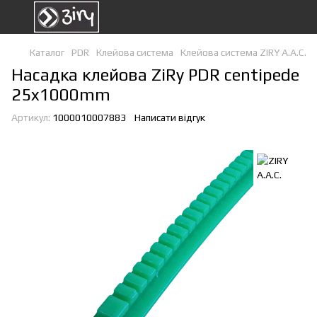
Каталог
PDR
Клейова система
Клейова система ZIRY A.A.C.
Насадка клейова ZiRy PDR centipede
25x1000mm
Артикул:
1000010007883
Написати відгук