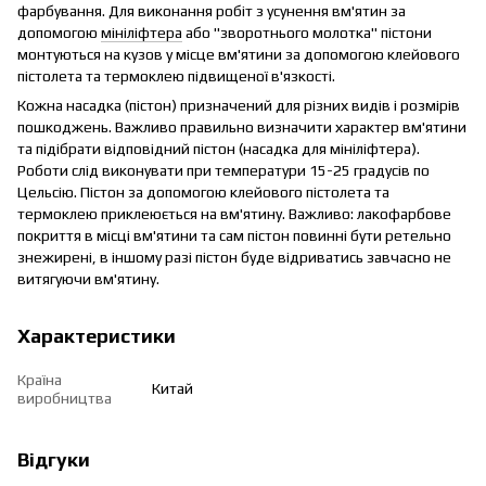
фарбування. Для виконання робіт з усунення вм'ятин за
допомогою
мініліфтера
або "зворотнього молотка" пістони
монтуються на кузов у місце вм'ятини за допомогою клейового
пістолета та термоклею підвищеної в'язкості.
Кожна насадка (пістон) призначений для різних видів і розмірів
пошкоджень. Важливо правильно визначити характер вм'ятини
та підібрати відповідний пістон (насадка для мініліфтера).
Роботи слід виконувати при температури 15-25 градусів по
Цельсію. Пістон за допомогою клейового пістолета та
термоклею приклеюється на вм'ятину. Важливо: лакофарбове
покриття в місці вм'ятини та сам пістон повинні бути ретельно
знежирені, в іншому разі пістон буде відриватись завчасно не
витягуючи вм'ятину.
Характеристики
Країна
Китай
виробництва
Відгуки