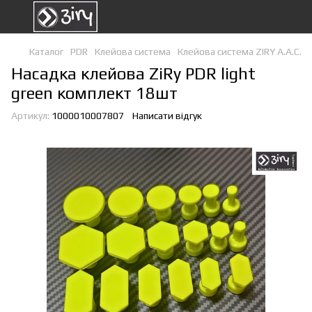
Каталог
PDR
Клейова система
Клейова система ZIRY A.A.C.
Насадка клейова ZiRy PDR light
green комплект 18шт
Артикул:
1000010007807
Написати відгук