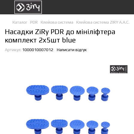
Каталог
PDR
Клейова система
Клейова система ZIRY A.A.C.
Насадки ZiRy PDR до мініліфтера
комплект 2x5шт blue
Артикул:
1000010007012
Написати відгук