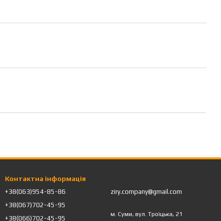
Контактна інформація
+38(063)954-85-86
ziry.company@gmail.com
+38(067)702-45-95
м. Суми, вул. Троїцька, 21
+38(066)702-45-95