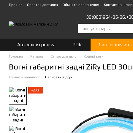
Перейти до основного контенту
Про нас
Оплата і доставка
Обмін та повернення
Контактна інфор
+38(063)954-85-86,
+3
Автоелектроніка
PDR
Світло для авт
Головна
Каталог
Світло для авто
Ходові вогні
Вогні габаритні задні ZiRy LED 30c
Немає в наявності
Написати відгук
−20%