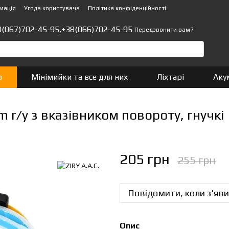
мація
Угода користувача
Політика конфіденційності
8(067)702-45-95,
+38(066)702-45-95
Передзвонити вам?
о
Мінімийки та все для них
Ліхтарі
Аку
m r/y з вказівником повороту, гнучкі
205 грн
255 грн
Повідомити, коли з'яви
Опис