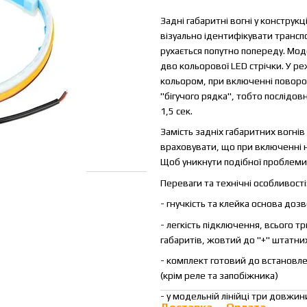
Задні габаритні вогні у конструк
візуально ідентифікувати трансп
рухається попутно попереду. Моде
дво кольорової LED стрічки. У р
кольором, при включенні поворо
"бігучого рядка", тобто послідов
1,5 сек.
Замість задніх габаритних вогні
враховувати, що при включенні на
Щоб уникнути подібної проблеми
Переваги та технічні особливості
- гнучкість та клейка основа доз
- легкість підключення, всього т
габаритів, жовтий до "+" штатни
- комплект готовий до встановле
(крім реле та запобіжника)
- у модельній лінійці три довжини