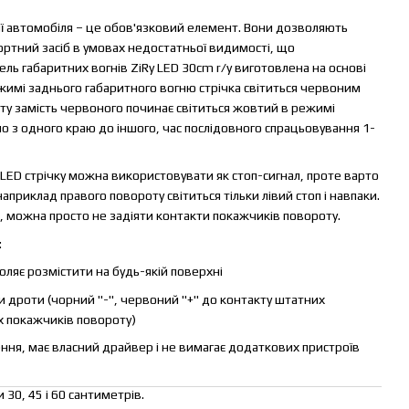
ції автомобіля – це обов'язковий елемент. Вони дозволяють
ортний засіб в умовах недостатньої видимості, що
ль габаритних вогнів ZiRy LED 30cm r/y виготовлена ​​на основі
ежимі заднього габаритного вогню стрічка світиться червоним
ту замість червоного починає світиться жовтий в режимі
но з одного краю до іншого, час послідовного спрацьовування 1-
в LED стрічку можна використовувати як стоп-сигнал, проте варто
приклад правого повороту світиться тільки лівий стоп і навпаки.
, можна просто не задіяти контакти покажчиків повороту.
:
воляє розмістити на будь-якій поверхні
ри дроти (чорний "-", червоний "+" до контакту штатних
х покажчиків повороту)
ння, має власний драйвер і не вимагає додаткових пристроїв
 30, 45 і 60 сантиметрів.