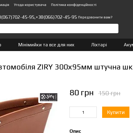
мація
Угода користувача
Політика конфіденційності
8(067)702-45-95,
+38(066)702-45-95
Передзвонити вам?
о
Мінімийки та все для них
Ліхтарі
Аку
автомобіля ZIRY 300х95мм штучна шк
80 грн
150 грн
Купити
Опис