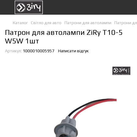
Каталог
Світло для авто
Патрони для автолампи
Патрони для
Патрон для автолампи ZiRy T10-5
W5W 1шт
Артикул:
1000010005957
Написати відгук