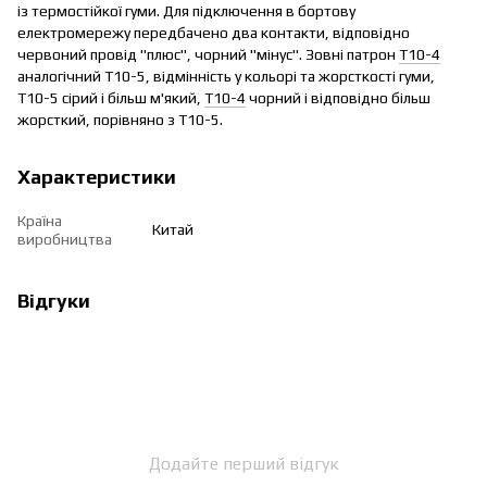
із термостійкої гуми. Для підключення в бортову
електромережу передбачено два контакти, відповідно
червоний провід "плюс", чорний "мінус". Зовні патрон
T10-4
аналогічний T10-5, відмінність у кольорі та жорсткості гуми,
T10-5 сірий і більш м'який,
T10-4
чорний і відповідно більш
жорсткий, порівняно з T10-5.
Характеристики
Країна
Китай
виробництва
Відгуки
Додайте перший відгук