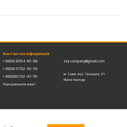
Контактна інформація
+38(063)954-85-86
ziry.company@gmail.com
+38(067)702-45-95
м. Суми, вул. Троїцька, 21
+38(066)702-45-95
Мапа проїзду
Передзвонити вам?