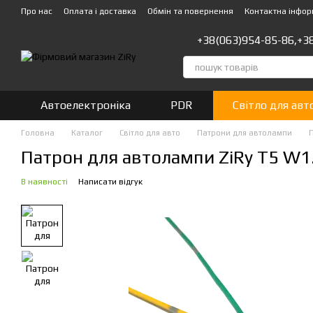
Перейти до основного контенту
Про нас
Оплата і доставка
Обмін та повернення
Контактна інфор
+38(063)954-85-86,
+3
Автоелектроніка
PDR
Світло для авт
Головна
Каталог
Світло для авто
Патрони для автолампи
П
Патрон для автолампи ZiRy T5 W
В наявності
Написати відгук