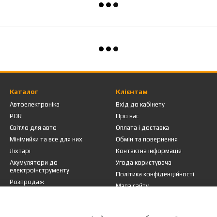
Каталог
Клієнтам
Автоелектроніка
Вхід до кабінету
PDR
Про нас
Світло для авто
Оплата і доставка
Мінімийки та все для них
Обмін та повернення
Ліхтарі
Контактна інформація
Акумулятори до
Угода користувача
електроінструменту
Політика конфіденційності
Розпродаж
Мапа сайту
Ми в соцмережах