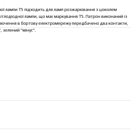
ної лампи T5 підходить для ламп розжарювання з цоколем
вітлодіодної лампи, що має маркування T5. Патрон виконаний із
дключення в бортову електромережу передбачено два контакти,
, зелений "мінус".