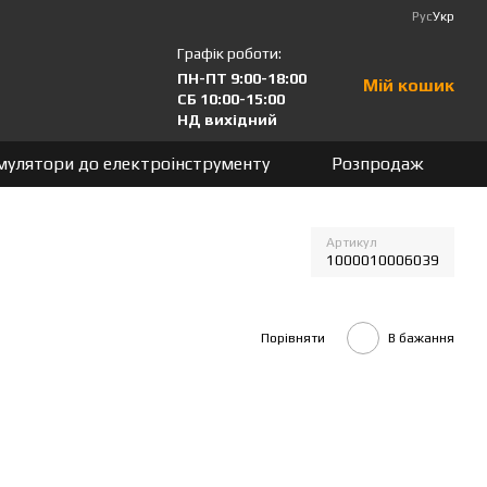
Рус
Укр
Графік роботи:
ПН-ПТ 9:00-18:00
Мій кошик
СБ 10:00-15:00
НД вихідний
мулятори до електроінструменту
Розпродаж
Артикул
1000010006039
Порівняти
В бажання