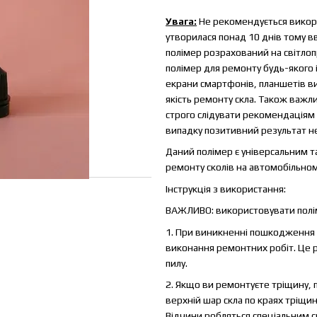
Увага:
Не рекомендується викори
утворилася понад 10 днів тому в
полімер розрахований на світлоп
полімер для ремонту будь-якого і
екрани смартфонів, планшетів ви 
якість ремонту скла. Також важл
строго слідувати рекомендаціям 
випадку позитивний результат не
Даний полімер є універсальним т
ремонту сколів на автомобільном
Інструкція з використання:
ВАЖЛИВО: використовувати полім
1. При виникненні пошкодження 
виконання ремонтних робіт. Це 
пилу.
2. Якщо ви ремонтуєте тріщину,
верхній шар скла по краях тріщи
Відчини робляться
спеціальним 