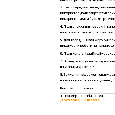
3. Безпосередньо перед викона
використовуючи спирт (етиловий
використовувати будь які розчин
4. Після висихання поверхні, на
притиснути плівкою до поверхні с
5. Для твердіння полімеру викор
виконувати роботи на прямих сон
6. Після кристалізації полімеру 
7. Оглянути місце на якому вико
повторити кроки 3-6.
8. Захистити відремонтовану діл
прозорого скотчу на цю ділянку.
Комплект постачання:
1. Полімер - 1 тюбик 10мл
Доставка
Оплата