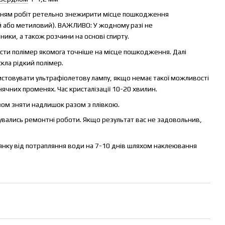
нням робіт ретельно знежирити місце пошкодження
 або метиловий). ВАЖЛИВО: У жодному разі не
ники, а також розчини на основі спирту.
нести полімер якомога точніше на місце пошкодження. Далі
кла рідкий полімер.
истовувати ультрафіолетову лампу, якщо немає такої можливості
ячних променях. Час кристалізації 10-20 хвилин.
лезом зняти надлишок разом з плівкою.
нувались ремонтні роботи. Якщо результат вас не задовольнив,
янку від потрапляння води на 7-10 днів шляхом наклеювання