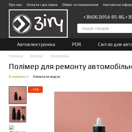
Перейти до основного контенту
Про нас
Оплата і доставка
Обмін та повернення
Контактна інфор
+38(063)954-85-86,
+3
Автоелектроніка
PDR
Світло для авт
Головна
Каталог
Розпродаж
Полімер для ремонту автомобільн
В наявності
Написати відгук
−14%