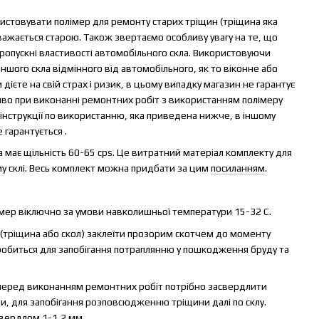
стовувати полімер для ремонту старих тріщин (тріщина яка
важається старою. Також звертаємо особливу увагу на те, що
ропускні властивості автомобільного скла. Використовуючи
ншого скла відмінного від автомобільного, як то віконне або
дієте на свій страх і ризик, в цьому випадку магазин не гарантує
иво при виконанні ремонтних робіт з використанням полімеру
інструкції по використанню, яка приведена нижче, в іншому
 гарантується .
а має щільність 60-65 cps. Це витратний матеріал комплекту для
у склі. Весь комплект можна придбати за цим
посиланням
.
ер віключно за умови навколишньої температури 15-32 С.
(тріщина або скол) заклеїти прозорим скотчем до моменту
робиться для запобігання потраплянню у пошкодження бруду та
 перед виконанням ремонтних робіт потрібно засвердлити
ни, для запобігання розповсюдженню тріщини далі по склу.
свердлом
1-1,2 мм