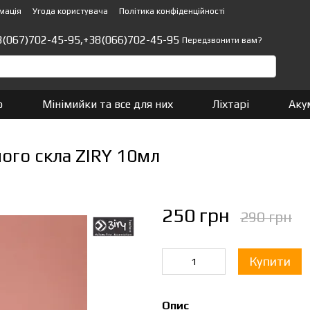
мація
Угода користувача
Політика конфіденційності
8(067)702-45-95,
+38(066)702-45-95
Передзвонити вам?
о
Мінімийки та все для них
Ліхтарі
Аку
ого скла ZIRY 10мл
250 грн
290 грн
Купити
Опис