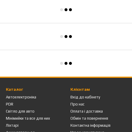
Каталог
Клієнтам
Автоелектроніка
Вхід до кабінету
PDR
Про нас
Світло для авто
Оплата і доставка
Мінімийки та все для них
Обмін та повернення
Ліхтарі
Контактна інформація