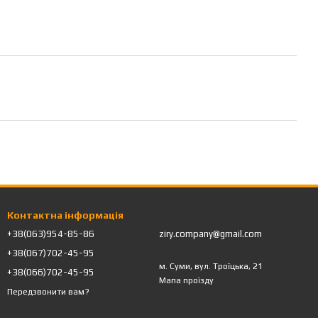
Контактна інформація
+38(063)954-85-86
ziry.company@gmail.com
+38(067)702-45-95
м. Суми, вул. Троїцька, 21
+38(066)702-45-95
Мапа проїзду
Передзвонити вам?