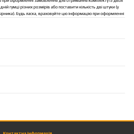
то при оформленні замовлення для отримання комплекту із двох
ній гумці різних розмірів або поставити кількість дві штуки (у
вірника). Будь ласка, враховуйте цю інформацію при оформленні
Контактна інформація