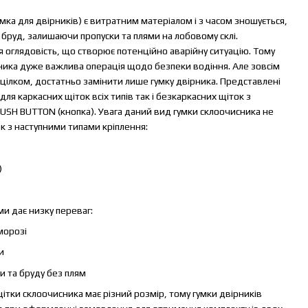
умка для двірників) є витратним матеріалом і з часом зношується,
 бруд, залишаючи пропуски та плями на лобовому склі.
я оглядовість, що створює потенційно аварійну ситуацію. Тому
ника дуже важлива операція щодо безпеки водіння. Але зовсім
 цілком, достатньо замінити лише гумку двірника. Представлені
для каркасних щіток всіх типів так і безкаркасних щіток з
 PUSH BUTTON (кнопка). Увага даний вид гумки склоочисника не
к з наступними типами кріплення:
)
ми дає низку переваг:
морозі
и
и та бруду без плям
 щітки склоочисника має різний розмір, тому гумки двірників