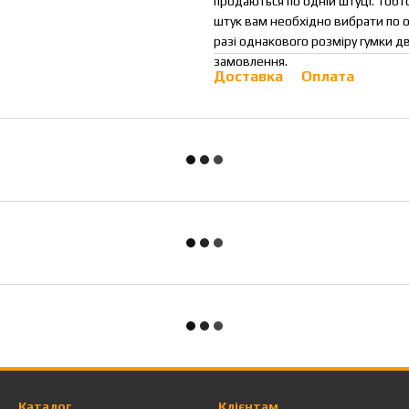
продаються по одній штуці. Тоб
штук вам необхідно вибрати по од
разі однакового розміру гумки д
замовлення.
Доставка
Оплата
Каталог
Клієнтам