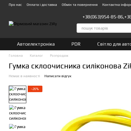
Перейти до основного контенту
Про нас
Оплата і доставка
Обмін та повернення
Контактна інфор
+38(063)954-85-86,
+3
Автоелектроніка
PDR
Світло для авт
Головна
Каталог
Розпродаж
Гумка склоочисника силіконова Z
Немає в наявності
Написати відгук
−26%