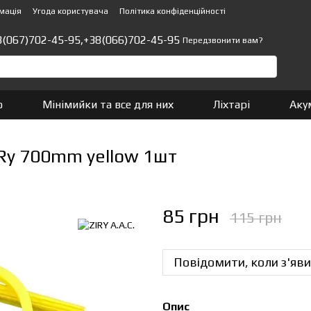
мація
Угода користувача
Політика конфіденційності
8(067)702-45-95,
+38(066)702-45-95
Передзвонити вам?
о
Мінімийки та все для них
Ліхтарі
Аку
iRy 700mm yellow 1шт
85 грн
115 грн
Повідомити, коли з'яви
Опис