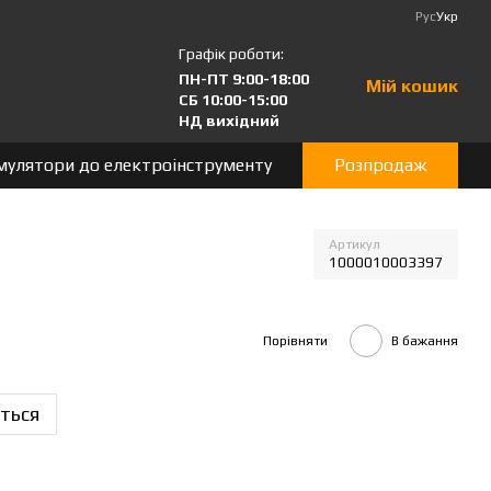
Рус
Укр
Графік роботи:
ПН-ПТ 9:00-18:00
Мій кошик
СБ 10:00-15:00
НД вихідний
мулятори до електроінструменту
Розпродаж
Артикул
1000010003397
Порівняти
В бажання
ться