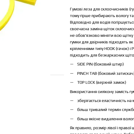
Гумові леза для склоочисників (г
тому гірше прибирають вологу та
Відповідно для водія погіршуєтьс
своєчасна заміна щіток склоочис
не обов'язково міняти всю щітку
гумки для двірників підходять як 
кріпленнями типу HOOK (гачок) і
підходить для безкаркасних щіто
SIDE PIN (боковий штир)
PINCH TAB (боковий затискач
TOP LOCK (верхній замок)
Використання силікону замість гу
зберігається еластичність на 
більш тривалий термін служб
більш якісне видалення волог
Як правило, розмір лівої і правої