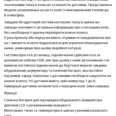
значеннями тиску в колесах та кількістю датчиків. Представлена
​​модель розрахована на шість коліс із максимальним тиском до
8 атмосфер.
Завдяки бездротовій системі контролю тиску в шинах ви
завжди знатимете актуальну інформацію про стан ваших коліс,
без необхідності вручну перевіряти кожне колесо.
У разі проколу або порізу ви вмить отримаєте повідомлення про
це і зможете вчасно відреагувати для усунення пошкодження
шини, уникнувши при цьому аварійної ситуації.
Система проста в установці, підключення здійснюється за
допомогою кабелю USB, але при цьому є напів автономною і не
вимагає постійного підключення до бортової мережі завдяки
вбудованому акумулятору та сонячній батареї, яка постійно
підтримує заряд. Ковпачки з датчиками необхідно накрутити на
кожне колесо. Усі датчики мають свій номер від 1 до 6.
Нумерація датчиків починається з передніх коліс зліва направо.
Функції:
Сонячна батарея для підзарядки вбудованого акумулятора
Дисплей LCD з регулюванням яскравості
Моніторинг тиску та температури в шинах у режимі реального
часу