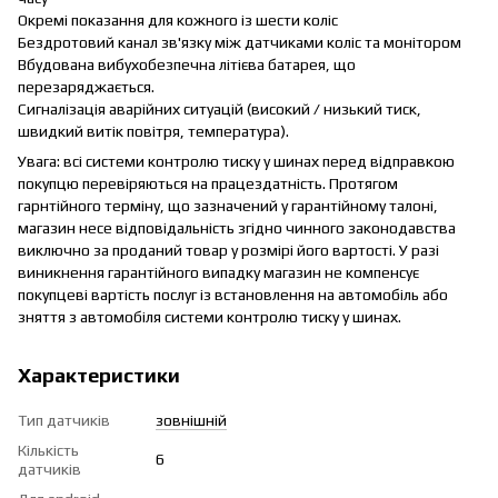
Окремі показання для кожного із шести коліс
Бездротовий канал зв'язку між датчиками коліс та монітором
Вбудована вибухобезпечна літієва батарея, що
перезаряджається.
Сигналізація аварійних ситуацій (високий / низький тиск,
швидкий витік повітря, температура).
Увага: всі системи контролю тиску у шинах перед відправкою
покупцю перевіряються на працездатність. Протягом
гарнтійного терміну, що зазначений у гарантійному талоні,
магазин несе відповідальність згідно чинного законодавства
виключно за проданий товар у розмірі його вартості. У разі
виникнення гарантійного випадку магазин не компенсує
покупцеві вартість послуг із встановлення на автомобіль або
зняття з автомобіля системи контролю тиску у шинах.
Характеристики
Тип датчиків
зовнішній
Кількість
6
датчиків