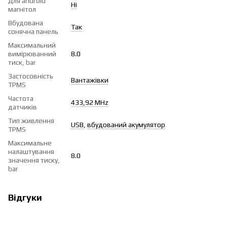
Для android
Ні
магнітол
Вбудована
Так
сонячна панель
Максимальний
вимірюванний
8.0
тиск, bar
Застосовність
Вантажівки
TPMS
Частота
433,92 MHz
датчиків
Тип живлення
USB
,
вбудований акумулятор
TPMS
Максимальне
налаштування
8.0
значення тиску,
bar
Відгуки