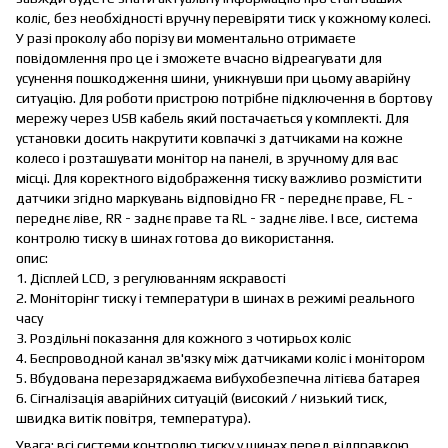
коліс, без необхідності вручну перевіряти тиск у кожному колесі.
У разі проколу або порізу ви моментально отримаєте
повідомлення про це і зможете вчасно відреагувати для
усунення пошкодження шини, уникнувши при цьому аварійну
ситуацію. Для роботи пристрою потрібне підключення в бортову
мережу через USB кабель який постачається у комплекті. Для
установки досить накрутити ковпачкі з датчиками на кожне
колесо і розташувати монітор на панелі, в зручному для вас
місці. Для коректного відображення тиску важливо розмістити
датчики згідно маркувань відповідно FR - переднє праве, FL -
переднє ліве, RR - заднє праве та RL - заднє ліве. І все, система
контролю тиску в шинах готова до використання.
опис:
1. Дісплей LCD, з регулюванням яскравості
2. Моніторінг тиску і температури в шинах в режимі реального
часу
3. Роздільні показання для кожного з чотирьох коліс
4. Беспроводной канал зв'язку між датчиками коліс і монітором
5. Вбудована перезаряджаєма вибухобезпечна літієва батарея
6. Сігналізація аварійних ситуацій (високий / низький тиск,
швидка витік повітря, температура).
Увага: всі системи контролю тиску у шинах перед відправкою