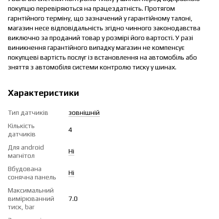
покупцю перевіряються на працездатність. Протягом
гарнтійного терміну, що зазначений у гарантійному талоні,
магазин несе відповідальність згідно чинного законодавства
виключно за проданий товар у розмірі його вартості. У разі
виникнення гарантійного випадку магазин не компенсує
покупцеві вартість послуг із встановлення на автомобіль або
зняття з автомобіля системи контролю тиску у шинах.
Характеристики
Тип датчиків
зовнішній
Кількість
4
датчиків
Для android
Ні
магнітол
Вбудована
Ні
сонячна панель
Максимальний
вимірюванний
7.0
тиск, bar