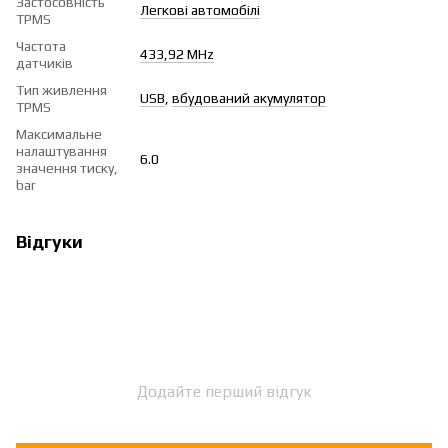
Застосовність
Легкові автомобілі
TPMS
Частота
433,92 MHz
датчиків
Тип живлення
USB
,
вбудований акумулятор
TPMS
Максимальне
налаштування
6.0
значення тиску,
bar
Відгуки
Додайте перший відгук