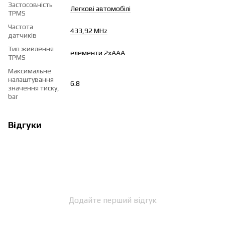
Застосовність
Легкові автомобілі
TPMS
Частота
433,92 MHz
датчиків
Тип живлення
елементи 2хААА
TPMS
Максимальне
налаштування
6.8
значення тиску,
bar
Відгуки
Додайте перший відгук