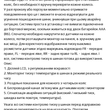
коліс, без необхідності вручну перевіряти кожне колесо.
У разі проколу або порізу ви моментально отримаєте
повідомлення про це і зможете вчасно відреагувати для
усунення пошкодження шини, уникнувши при цьому аварійну
ситуацію. Система проста в установці і не вимагає підключення
до бортової мережі, оскільки живиться від двох батарейок AAA
(R6). Спочатку необхідно накрутити всі датчики на кожне
колесо, потім розташувати монітор на панелі, в зручному для
вас місці. Для коректного відображення тиску важливо
розмістити датчики згідно маркувань відповідно FR - переднє
праве, FL - переднє ліве, RR - заднє праве та RL - заднє ліве. І
все, система контролю тиску в шинах готова до використання.
Опис:
1. Дісплей LCD, з регулюванням яскравості
2. Моніторінг тиску і температури в шинах в режимі реального
часу
3. Роздільні показання для кожного з чотирьох коліс
4. Беспроводной канал зв'язку між датчиками коліс і монітором
5. Сігналізація аварійних ситуацій (високий / низький тиск,
швидка витік повітря, температура).
Увага: всі системи контролю тиску у шинах перед відправкою
покупцю перевіряються на працездатність. Протягом