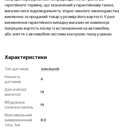
гарнтійного терміну, що зазначений у гарантійному талоні,
магазин несе відповідальність згідно чинного законодавства
виключно за проданий товар у розмірі його вартості. У разі
виникнення гарантійного випадку магазин не компенсує
покупцеві вартість послуг із встановлення на автомобіль
або зняття з автомобіля системи контролю тиску у шинах.
Характеристики
Тип датчиків
зовнішній
Кількість
4
датчиків
Для android
Ні
магнітол
Вбудована
Ні
сонячна панель
Максимальний
вимірюванний
8.0
тиск, bar