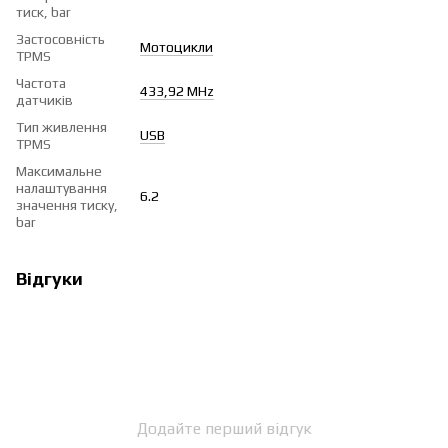
тиск, bar
Застосовність
Мотоцикли
TPMS
Частота
433,92 MHz
датчиків
Тип живлення
USB
TPMS
Максимальне
налаштування
6.2
значення тиску,
bar
Відгуки
Додайте перший відгук