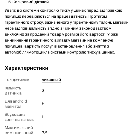
Кольровий дісплей
Увага: всі системи контролю тиску у шинах перед відправкою
покупцю перевіряються на працездатність. Протягом
гарантійного строку, зазначеного у гарантійному талоні, магазин
несе відповідальність згідно з чинним законодавством
виключно за проданий товар у розмірі його вартості. У разі
виникнення гарантійного випадку магазин не компенсує
покупцеві вартість послуг із встановлення або зняття з
автомобіля/мотоцикла системи контролю тиску в шинах.
Характеристики
Тип датчиків
зовнішній
Кількість
2
датчиків
Для android
Ні
магнітол
Вбудована
Ні
сонячна панель
Максимальний
вимірюванний
7.9