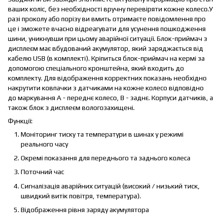
ваших коліс, без необхідності вручну перевіряти кожне колесо.У
разі проколу або порізу ви вмить отримаєте повідомлення про
це і зможете вчасно відреагувати для усунення пошкодження
шини, уникнувши при цьому аварійної ситуації. Блок-приймач з
дисплеєм має вбудований акумулятор, який заряджається від
кабелю USB (в комплекті). Кріпиться блок-приймач на кермі за
допомогою спеціального кронштейна, який входить до
комплекту. Для відображення корректних показань необхідно
накрутити ковпачки з датчиками на кожне колесо відповідно
до маркування A - переднє колесо, B - заднє. Корпуси датчиків, а
також блок з дисплеєм вологозахищені.
Функції:
Моніторинг тиску та температури в шинах у режимі
реального часу
Окремі показання для переднього та заднього колеса
Поточний час
Сигналізація аварійних ситуацій (високий / низький тиск,
швидкий витік повітря, температура).
Відображення рівня заряду акумулятора