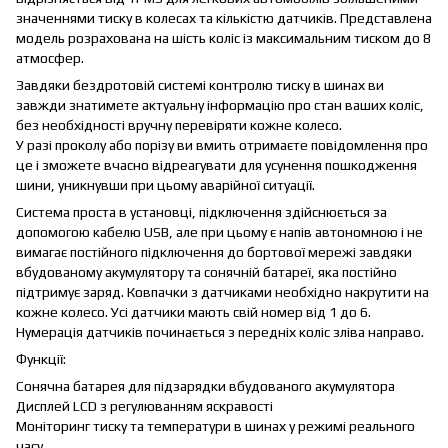
значеннями тиску в колесах та кількістю датчиків. Представлена
​​модель розрахована на шість коліс із максимальним тиском до 8
атмосфер.
Завдяки бездротовій системі контролю тиску в шинах ви
завжди знатимете актуальну інформацію про стан ваших коліс,
без необхідності вручну перевіряти кожне колесо.
У разі проколу або порізу ви вмить отримаєте повідомлення про
це і зможете вчасно відреагувати для усунення пошкодження
шини, уникнувши при цьому аварійної ситуації.
Система проста в установці, підключення здійснюється за
допомогою кабелю USB, але при цьому є напів автономною і не
вимагає постійного підключення до бортової мережі завдяки
вбудованому акумулятору та сонячній батареї, яка постійно
підтримує заряд. Ковпачки з датчиками необхідно накрутити на
кожне колесо. Усі датчики мають свій номер від 1 до 6.
Нумерація датчиків починається з передніх коліс зліва направо.
Функції:
Сонячна батарея для підзарядки вбудованого акумулятора
Дисплей LCD з регулюванням яскравості
Моніторинг тиску та температури в шинах у режимі реального
часу