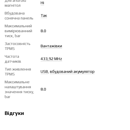
Для android
Ні
магнітол
Вбудована
Так
сонячна панель
Максимальний
вимірюванний
8.0
тиск, bar
Застосовність
Вантажівки
TPMS
Частота
433,92 MHz
датчиків
Тип живлення
USB
,
вбудований акумулятор
TPMS
Максимальне
налаштування
8.0
значення тиску,
bar
Відгуки