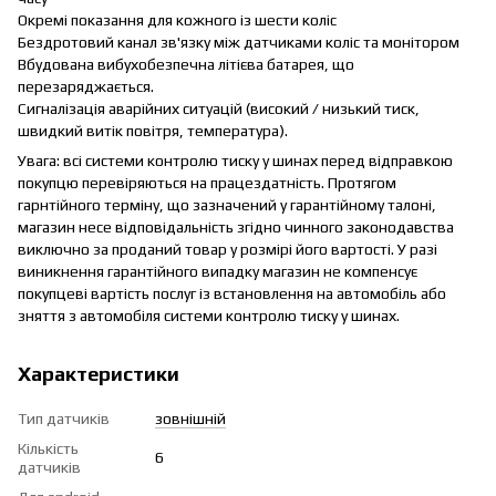
Окремі показання для кожного із шести коліс
Бездротовий канал зв'язку між датчиками коліс та монітором
Вбудована вибухобезпечна літієва батарея, що
перезаряджається.
Сигналізація аварійних ситуацій (високий / низький тиск,
швидкий витік повітря, температура).
Увага: всі системи контролю тиску у шинах перед відправкою
покупцю перевіряються на працездатність. Протягом
гарнтійного терміну, що зазначений у гарантійному талоні,
магазин несе відповідальність згідно чинного законодавства
виключно за проданий товар у розмірі його вартості. У разі
виникнення гарантійного випадку магазин не компенсує
покупцеві вартість послуг із встановлення на автомобіль або
зняття з автомобіля системи контролю тиску у шинах.
Характеристики
Тип датчиків
зовнішній
Кількість
6
датчиків