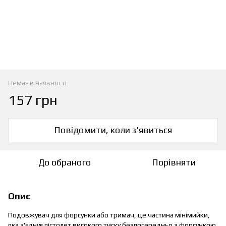
Немає в наявності
157 грн
Повідомити, коли з'явиться
До обраного
Порівняти
Опис
Подовжувач для форсунки або тримач, це частина мінімийки,
яка з'єднує пістолет високого тиску безпосередньо з форсункою,