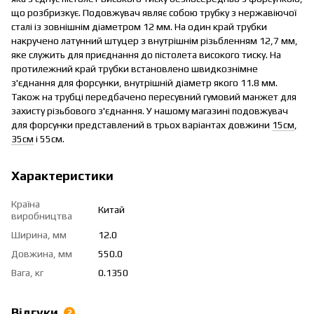
що розбризкує. Подовжувач являє собою трубку з нержавіючої
сталі із зовнішнім діаметром 12 мм. На один край трубки
накручено латунний штуцер з внутрішнім різьбленням 12,7 мм,
яке служить для приєднання до пістолета високого тиску. На
протилежний край трубки встановлено швидкознімне
з'єднання для форсунки, внутрішній діаметр якого 11.8 мм.
Також на трубці передбачено пересувний гумовий манжет для
захисту різьбового з'єднання. У нашому магазині подовжувач
для форсунки представлений в трьох варіантах довжини
15см
,
35см
і 55см.
Характеристики
Країна
Китай
виробництва
Ширина, мм
12.0
Довжина, мм
550.0
Вага, кг
0.1350
Відгуки
2