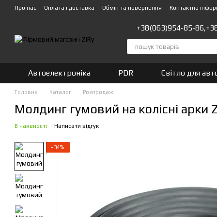
Перейти до основного контенту
Про нас
Оплата і доставка
Обмін та повернення
Контактна інфор
+38(063)954-85-86,
+3
Автоелектроніка
PDR
Світло для авт
Головна
Каталог
Розпродаж
Молдинг гумовий на колісні арки Z
В наявності
Написати відгук
−34%