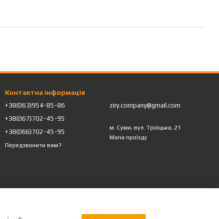
Контактна інформація
+38(063)954-85-86
ziry.company@gmail.com
+38(067)702-45-95
м. Суми, вул. Троїцька, 21
+38(066)702-45-95
Мапа проїзду
Передзвонити вам?