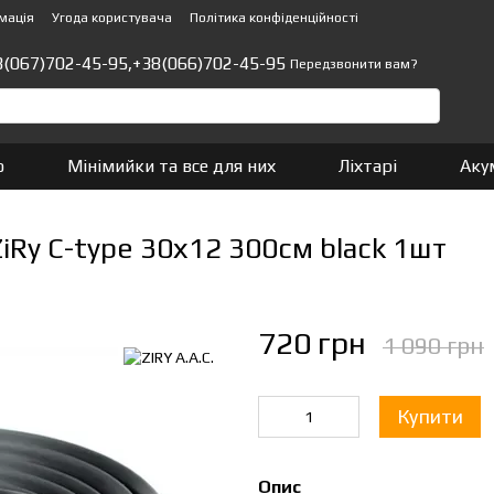
мація
Угода користувача
Політика конфіденційності
8(067)702-45-95,
+38(066)702-45-95
Передзвонити вам?
о
Мінімийки та все для них
Ліхтарі
Аку
iRy C-type 30х12 300см black 1шт
720 грн
1 090 грн
Купити
Опис