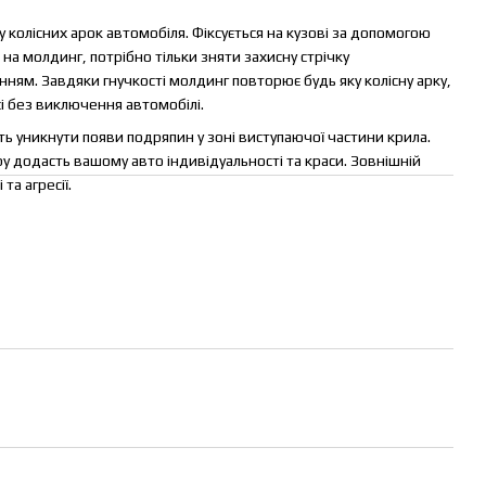
колісних арок автомобіля. Фіксується на кузові за допомогою
на молдинг, потрібно тільки зняти захисну стрічку
ям. Завдяки гнучкості молдинг повторює будь яку колісну арку,
і без виключення автомобілі.
 уникнути появи подряпин у зоні виступаючої частини крила.
 додасть вашому авто індивідуальності та краси. Зовнішній
та агресії.