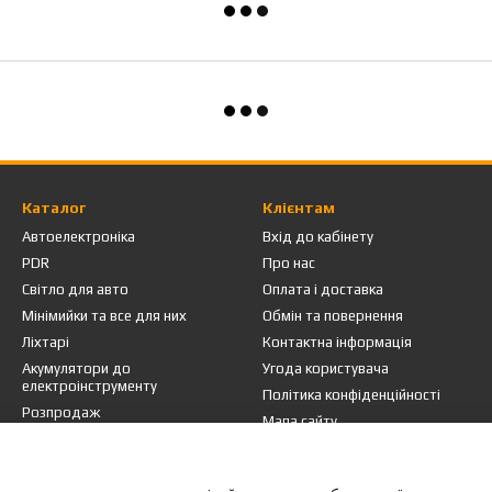
Каталог
Клієнтам
Автоелектроніка
Вхід до кабінету
PDR
Про нас
Світло для авто
Оплата і доставка
Мінімийки та все для них
Обмін та повернення
Ліхтарі
Контактна інформація
Акумулятори до
Угода користувача
електроінструменту
Політика конфіденційності
Розпродаж
Мапа сайту
Ми в соцмережах