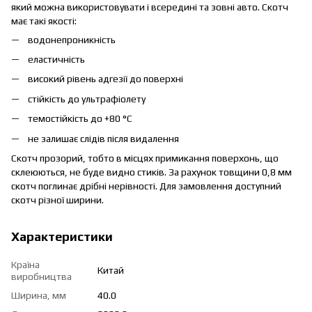
який можна використовувати і всередині та зовні авто. Скотч
має такі якості:
водонепроникність
еластичність
високий рівень адгезії до поверхні
стійкість до ультрафіолету
темостійкість до +80 °C
не залишає слідів після видалення
Скотч прозорий, тобто в місцях примикання поверхонь, що
склеюються, не буде видно стиків. За рахунок товщини 0,8 мм
скотч поглинає дрібні нерівності. Для замовлення доступний
скотч різної ширини.
Характеристики
Країна
Китай
виробництва
Ширина, мм
40.0