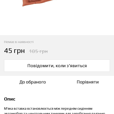
Немає в наявності
45 грн
105 грн
Повідомити, коли з'явиться
До обраного
Порівняти
Опис
М'яка вставка встановлюється між переднім сидінням
автомобіля та центральним тунелем для запобігання падінню