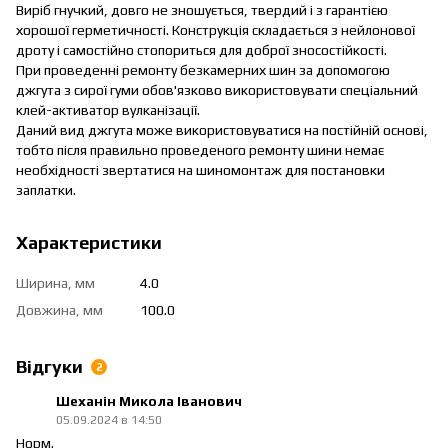
Виріб гнучкий, довго не зношується, твердий і з гарантією
хорошої герметичності. Конструкція складається з нейлонової
дроту і самостійно стопориться для доброї зносостійкості.
При проведенні ремонту безкамерних шин за допомогою
джгута з сирої гуми обов'язково використовувати спеціальний
клей-активатор вулканізації.
Даний вид джгута може використовуватися на постійній основі,
тобто після правильно проведеного ремонту шини немає
необхідності звертатися на шиномонтаж для постановки
заплатки.
Характеристики
Ширина, мм
4.0
Довжина, мм
100.0
Відгуки
2
Шеханін Микола Іванович
05.09.2024 в 14:50
Норм.