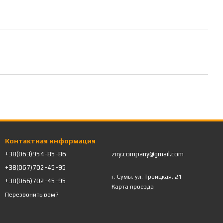
Контактная информация
+38(063)954-85-86
ziry.company@gmail.com
+38(067)702-45-95
г. Сумы, ул. Троицкая, 21
+38(066)702-45-95
Карта проезда
Перезвонить вам?