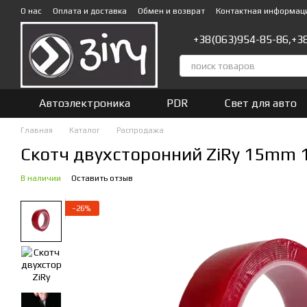
Перейти к основному контенту
О нас
Оплата и доставка
Обмен и возврат
Контактная информац
+38(063)954-85-86,
+3
Автоэлектроника
PDR
Свет для авто
Главная
Каталог
Распродажа
Скотч двухсторонний ZiRy 15mm
В наличии
Оставить отзыв
−26%