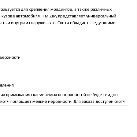
ользуется для крепления молдингов, а также различных
 на кузове автомобиля. ТМ ZiRy представляет универсальный
ать и внутри и снаружи авто. Скотч обладает следующими
оверхности
даления
стах примыкания склеиваемых поверхностей не будет видно
скотч поглощает мелкие неровности. Для заказа доступен скотч