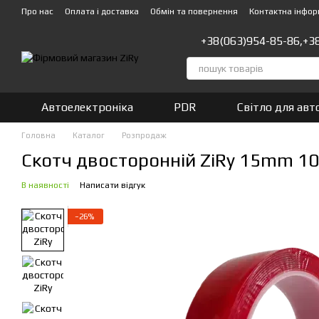
Перейти до основного контенту
Про нас
Оплата і доставка
Обмін та повернення
Контактна інфор
+38(063)954-85-86,
+3
Автоелектроніка
PDR
Світло для авт
Головна
Каталог
Розпродаж
Скотч двосторонній ZiRy 15mm 1
В наявності
Написати відгук
−26%