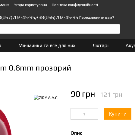
мація
Угода користувача
Політика конфіденційності
8(067)702-45-95,
+38(066)702-45-95
Передзвонити вам?
о
Мінімийки та все для них
Ліхтарі
Аку
0m 0.8mm прозорий
90 грн
121 грн
Купити
Опис