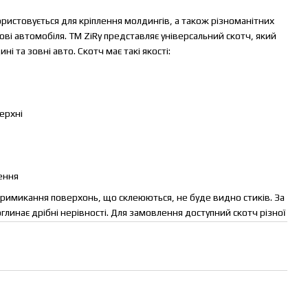
истовується для кріплення молдингів, а також різноманітних
кузові автомобіля. ТМ ZiRy представляє універсальний скотч, який
і та зовні авто. Скотч має такі якості:
верхні
лення
примикання поверхонь, що склеюються, не буде видно стиків. За
глинає дрібні нерівності. Для замовлення доступний скотч різної