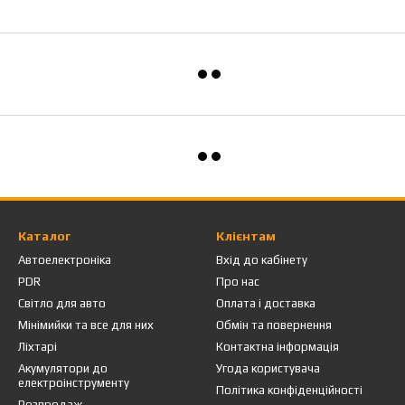
Каталог
Клієнтам
Автоелектроніка
Вхід до кабінету
PDR
Про нас
Світло для авто
Оплата і доставка
Мінімийки та все для них
Обмін та повернення
Ліхтарі
Контактна інформація
Акумулятори до
Угода користувача
електроінструменту
Політика конфіденційності
Розпродаж