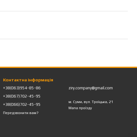
Контактна інформація
+38(063)954-85-86
ziry.company@gmail.com
+38(067)702-45-95
м. Суми, вул. Троїцька, 21
+38(066)702-45-95
Мапа проїзду
Передзвонити вам?