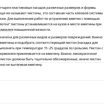
етырех пластиковых насадок различных размеров и формы.
еще их называют пистоны, это составная часть клеевой системы
аски. Для выполнения работ по устранению вмятин с помощью
лотка" пистоны устанавливаются на кузов в месте вмятины при
рмокле
я
повышенной вязкости.
азначена для различных видов и размеров повреждений. Важно
вмятины и подобрать соответствующий пистон (насадка для
ыполнять при температуре 15-25 градусов по Цельсию. Пистон с
ермоклея приклеивается на вмятину. Важно: лакокрасочное
м пистон должны быть тщательно обезжиренные, иначе пистон
но не вытягивая вмятину.