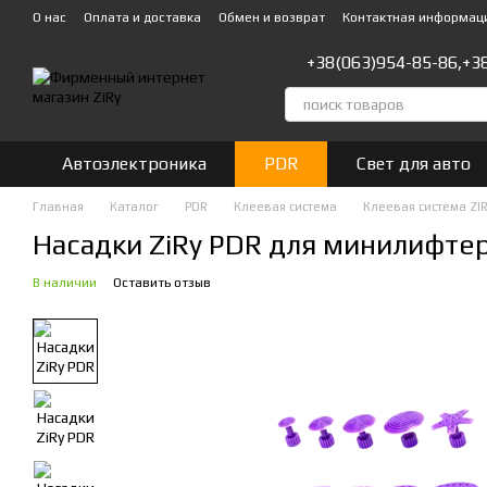
Перейти к основному контенту
О нас
Оплата и доставка
Обмен и возврат
Контактная информац
+38(063)954-85-86,
+3
Автоэлектроника
PDR
Свет для авто
Главная
Каталог
PDR
Клеевая система
Клеевая система ZIR
Насадки ZiRy PDR для минилифтер
В наличии
Оставить отзыв