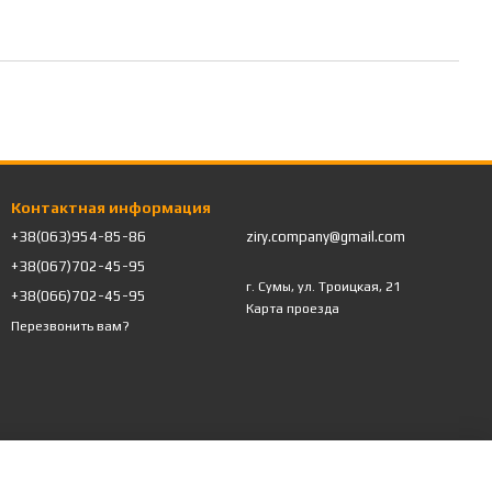
Контактная информация
+38(063)954-85-86
ziry.company@gmail.com
+38(067)702-45-95
г. Сумы, ул. Троицкая, 21
+38(066)702-45-95
Карта проезда
Перезвонить вам?