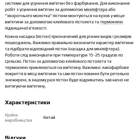
системи для усунення вм'ятин без фарбування. Для виконання
робіт з усунення вм'ятин за допомогою
мініліфтера
або
"зворотнього молотка" пістони монтуються на кузов у місце
вм'ятини за допомогою клейового пістолета та
термоклею
підвищеної в'язкості.
Кожна насадка (пістон) призначений для різних видів і розмірів
пошкоджень. Важливо правильно визначити характер вм'ятини
та підібрати відповідний пістон (насадка для мініліфтера).
Роботи слід виконувати при температури 15-25 градусів по
Цельсію. Пістон за допомогою клейового пістолета та
термоклею приклеюється на вм'ятину. Важливо: лакофарбове
покриття в місці вм'ятини та сам пістон повинні бути ретельно
знежирені, в іншому разі пістон буде відриватись завчасно не
витягуючи вм'ятину.
Характеристики
Країна
Китай
виробництва
Відгуки