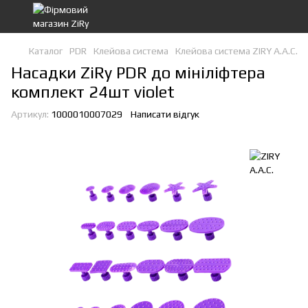
Каталог
PDR
Клейова система
Клейова система ZIRY A.A.C.
Насадки ZiRy PDR до мініліфтера
комплект 24шт violet
Артикул:
1000010007029
Написати відгук