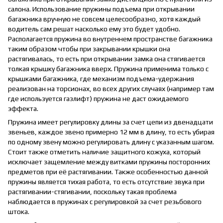
салона. Использование пружины подъема при открывании
багажника вручную не совсем целесообразно, хотя каждый
водитель сам решат насколько ему это будет удобно.
Располагается пружина во внутреннем пространстве багажника
таким образом чтобы при закрывании крышки она
растягивалась, то есть при открывании замка она стягивается
толкая крышку багажника вверх. Пружина применима только с
крышками багажника, где механизм подъема-удержания
реализован на торсионах, во всех других случаях (например там
где используется газлифт) пружина не даст ожидаемого
эффекта.
Пружина имеет регулировку длины за счет цепи из двенадцати
звеньев, каждое звено примерно 12 мм в длину, то есть убирая
по одному звену можно регулировать длину с указанным шагом.
Стоит также отметить наличие защитного кожуха, который
исключает защемление между витками пружины посторонних
предметов при её растягивании. Также особенностью данной
пружины является тихая работа, то есть отсутствие звука при
растягивании-стягивании, поскольку такая проблема
наблюдается в пружинах с регулировкой за счет резьбового
штока.