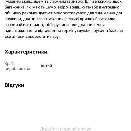
гумовим вкладишем та стяжним гвинтом. Для важких кришок
багажника, які мають шумо-вібро ізоляцію та/або внутрішню
обшивку рекомендується використовувати для підіймання дві
пружини, для не завантажених (легких) кришок багажника
зазвичай вистачає однієї пружини, але для зниження
навантаження та підвищення терміну служби пружини бажано
все ж таки використати пару .
Характеристики
Країна
Китай
виробництва
Відгуки
Додайте перший відгук