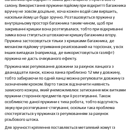
салону. Використання пружини підйому при відкритті багажника
вручну не зовсім доцільне, хоча кожен водій сам вирішить,
наскільки йому це буде зручно. Розташовується пружина у
внутрішньому просторі багажника таким чином, щоб при
закриванні кришки вона розтягувалася, тобто при відкриванні
замка вона стягується штовхаючи кришку багажника вгору.
Пружина застосовується тільки з кришками багажника, де
механізм підйому-утримання реалізований на торсіонах, у всіх
інших випадках (наприклад, де використовується газліфт)
пружина не дасть очікуваного ефекту.
Пружина має регулювання довжини за рахунок ланцюга з
дванадцяти ланок, кожна ланка приблизно 12 мм у довжину,
тобто забираючи по одній ланці можна регулювати довжину із
зазначеним кроком. Варто також відзначити наявність
захисного кожуха, який унеможливлює затискання між витками
пружини сторонніх предметів при її розтягуванні. Також
особливістю даної пружини є тиха робота, тобто відсутність
звуку при розтягуванні-стягуванні, оскільки така проблема
спостерігається у пружинах із регулюванням за рахунок
різьбового штока.
Для зручності кріплення поставляється металевий хомут із