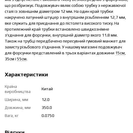
що розбризкує. Подовжувач являє собою трубку з нержавіючої
сталі із зовнішнім діаметром 12 мм. На один край трубки
накручено латунний штуцер з внутрішнім різьбленням 12,7 мм,
яке служить для приєднання до пістолета високого тиску. На
протилежний край трубки встановлено швидкознімне
з'єднання для форсунки, внутрішній діаметр якого 11.8 мм.
Також на трубці передбачено пересувний гумовий манжет для
захисту різьбового з'єднання. У нашому магазині подовжувач
для форсунки представлений в трьох варіантах довжини
15см
,
35см і
55см
.
Характеристики
Країна
Китай
виробництва
Ширина, мм
12.0
Довжина, мм
350.0
Вага, кг
0.0750
Відгуки