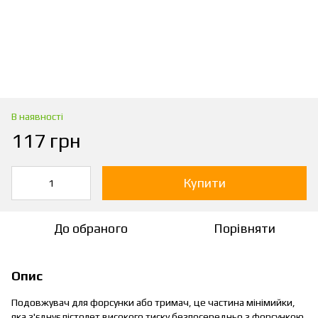
В наявності
117 грн
Купити
До обраного
Порівняти
Опис
Подовжувач для форсунки або тримач, це частина мінімийки,
яка з'єднує пістолет високого тиску безпосередньо з форсункою,