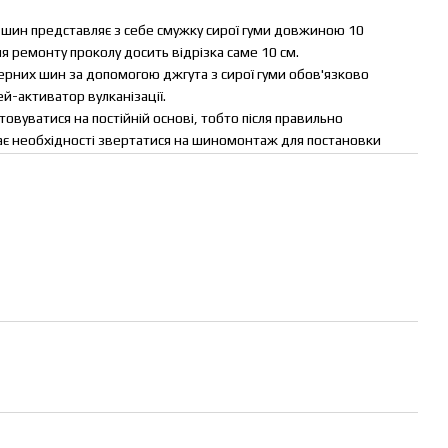
шин представляє з себе смужку сирої гуми довжиною 10
я ремонту проколу досить відрізка саме 10 см.
рних шин за допомогою джгута з сирої гуми обов'язково
й-активатор вулканізації.
вуватися на постійній основі, тобто після правильно
є необхідності звертатися на шиномонтаж для постановки