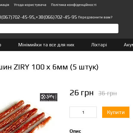
мація
Угода користувача
Політика конфіденційності
8(067)702-45-95,
+38(066)702-45-95
Передзвонити вам?
о
Мінімийки та все для них
Ліхтарі
Аку
ин ZIRY 100 х 6мм (5 штук)
26 грн
36 грн
Купити
Опис