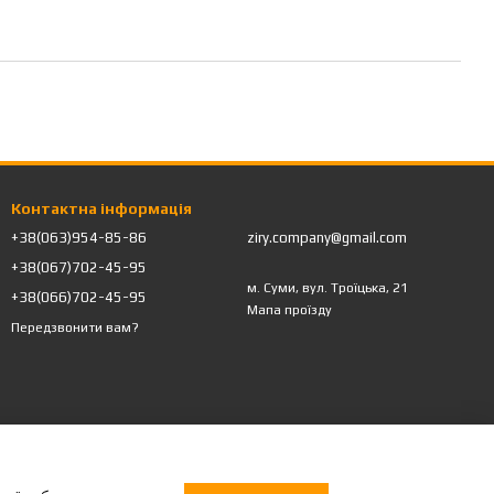
Контактна інформація
+38(063)954-85-86
ziry.company@gmail.com
+38(067)702-45-95
м. Суми, вул. Троїцька, 21
+38(066)702-45-95
Мапа проїзду
Передзвонити вам?