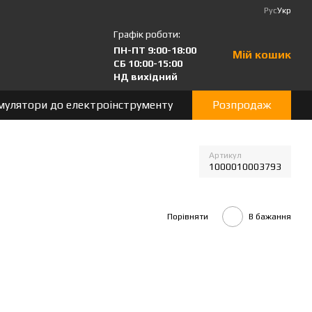
Рус
Укр
Графік роботи:
ПН-ПТ 9:00-18:00
Мій кошик
СБ 10:00-15:00
НД вихідний
мулятори до електроінструменту
Розпродаж
Артикул
1000010003793
Порівняти
В бажання