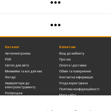
Каталог
Клієнтам
Автоелектроніка
Вхід до кабінету
PDR
Про нас
Світло для авто
Оплата і доставка
Мінімийки та все для них
Обмін та повернення
Ліхтарі
Контактна інформація
Акумулятори до
Угода користувача
електроінструменту
Політика конфіденційності
Розпродаж
Мапа сайту
Ми в соцмережах