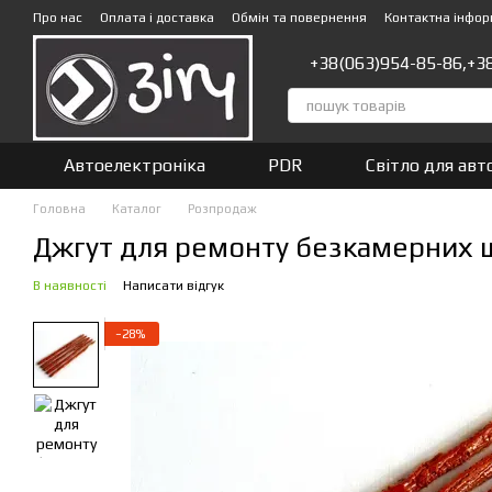
Перейти до основного контенту
Про нас
Оплата і доставка
Обмін та повернення
Контактна інфор
+38(063)954-85-86,
+3
Автоелектроніка
PDR
Світло для авт
Головна
Каталог
Розпродаж
Джгут для ремонту безкамерних ш
В наявності
Написати відгук
−28%